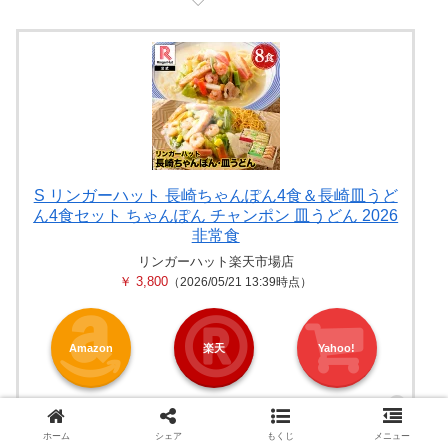
S リンガーハット 長崎ちゃんぽん4食＆長崎皿うど
ん4食セット ちゃんぽん チャンポン 皿うどん 2026
非常食
リンガーハット楽天市場店
￥ 3,800
（2026/05/21 13:39時点）
Amazon
楽天
Yahoo!
ホーム
シェア
もくじ
メニュー