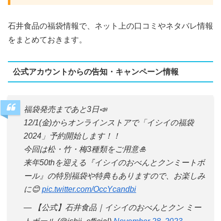
石井食品の福袋情報で、ネット上の口コミやネタバレ情報
をまとめておきます。
公式アカウントからの告知・キャンペーン情報
福袋発売まであと3日📣
12/1(金)からオンラインストアで「イシイの福袋
2024」予約開始します！！
今回は松・竹・梅3種類をご用意🎍
来年50thを迎える『イシイのおべんとクンミートボ
ール』の特別福袋や特典もありますので、お楽しみ
に😊
pic.twitter.com/OccYcandbi
— 【公式】石井食品｜イシイのおべんとクン ミー