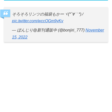
そろそろリンツの福袋もかーヾ(*´∀｀*)ﾉ
pic.twitter.com/wccOGm9yKv
— ぼんじり@新刊通販中 (@bonjiri_777)
November
15, 2022