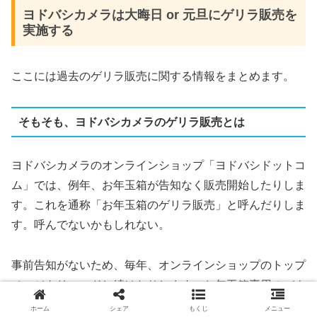
ヨドバシカメラは大晦日 or 元旦にゲリラ販売を
実施する
ここには過去のゲリラ販売に関する情報をまとめます。
そもそも、ヨドバシカメラのゲリラ販売とは
ヨドバシカメラのオンラインショップ「ヨドバシドットコ
ム」では、例年、お年玉箱が告知なく販売開始したりしま
す。これを通称「お年玉箱のゲリラ販売」と呼んだりしま
す。呼んでないかもしれない。
事前告知がないため、毎年、オンラインショップのトップ
ページをリロードし続けたりします。お年玉箱専用のバナ
ーが出ることが最近の傾向ですが、お年玉箱で検索すると
ホーム
シェア
もくじ
メニュー