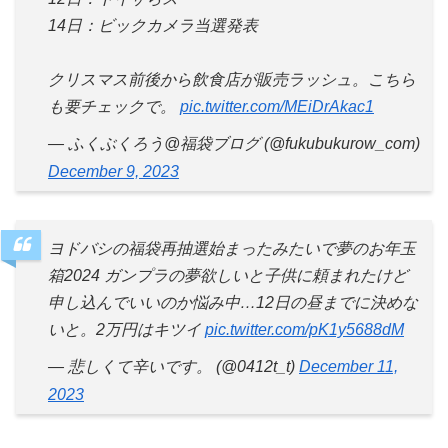
14日：ビックカメラ当選発表
クリスマス前後から飲食店が販売ラッシュ。こちら
も要チェックで。
pic.twitter.com/MEiDrAkac1
— ふくぶくろう@福袋ブログ (@fukubukurow_com)
December 9, 2023
ヨドバシの福袋再抽選始まったみたいで夢のお年玉
箱2024 ガンプラの夢欲しいと子供に頼まれたけど
申し込んでいいのか悩み中…12日の昼までに決めな
いと。2万円はキツイ
pic.twitter.com/pK1y5688dM
— 悲しくて辛いです。 (@0412t_t)
December 11,
2023