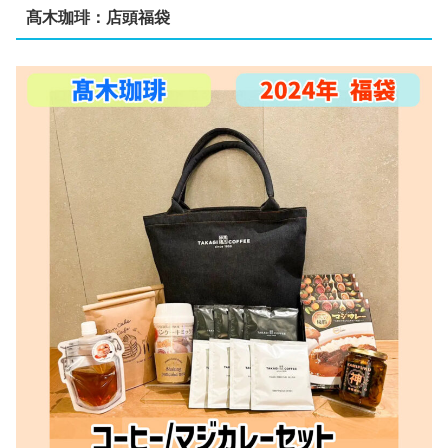
髙木珈琲：店頭福袋