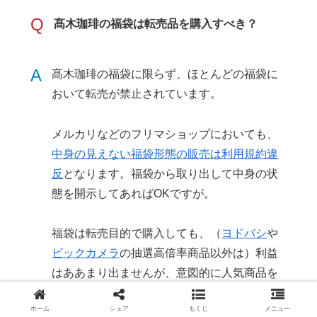
Q
髙木珈琲の福袋は転売品を購入すべき？
A
髙木珈琲の福袋に限らず、ほとんどの福袋に
おいて転売が禁止されています。
メルカリなどのフリマショップにおいても、
中身の見えない福袋形態の販売は利用規約違
反
となります。福袋から取り出して中身の状
態を開示してあればOKですが。
福袋は転売目的で購入しても、（
ヨドバシ
や
ビックカメラ
の抽選高倍率商品以外は）利益
はああまり出ませんが、意図的に人気商品を
独占することで不当に値段を釣り上げている
ホーム
シェア
もくじ
メニュー
場合があります。